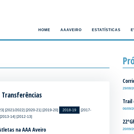
HOME
AAAVEIRO
ESTATÍSTICAS
E
Pr
Corri
29/08/
Transferências
Trail
06/09/
23]
[2021/2022]
[2020-21]
[2019-20]
2018-19
[2017-
[2013-14]
[2012-13]
22ºG
Atletas na AAA Aveiro
20/09/