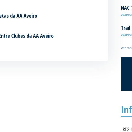
NAC T
letas da AA Aveiro
27/09/
Trail
Entre Clubes da AA Aveiro
27/09/
ver ma
In
- REG