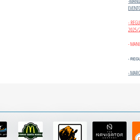
-MANU
EVENT
- REG
2025/
- MANU
- REG
- MAR