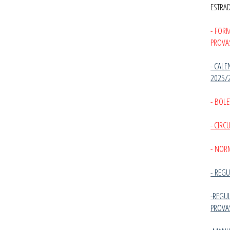
ESTRA
- FOR
PROVA
- CALE
2025/
- BOLE
- CIR
- NOR
-
REGU
-REGU
PROVA