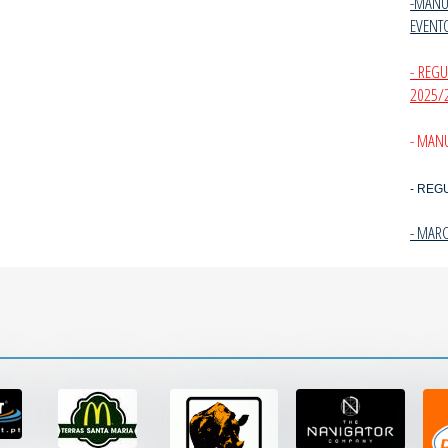
-MANU
EVENT
- REG
2025/
- MANU
- REG
- MAR