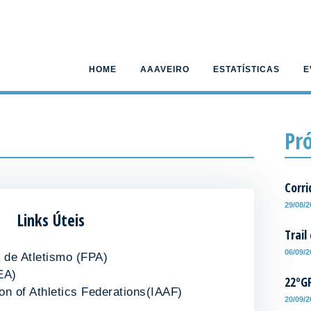
HOME
AAAVEIRO
ESTATÍSTICAS
E
Pr
Corri
29/08/
Links Úteis
Trail
06/09/
 de Atletismo (FPA)
EA)
22ºG
ion of Athletics Federations(IAAF)
20/09/