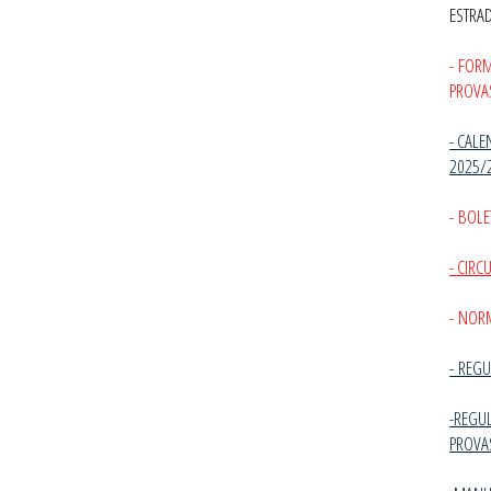
ESTRA
- FOR
PROVA
- CALE
2025/
- BOLE
- CIR
- NOR
-
REGU
-REGU
PROVA