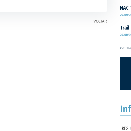
NAC T
27/09/
VOLTAR
Trail
27/09/
ver ma
In
- REG