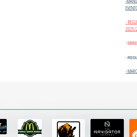
-MANU
EVENT
- REG
2025/
- MANU
- REG
- MAR