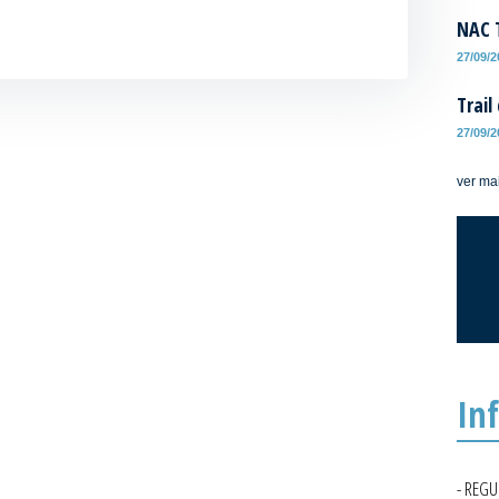
NAC T
27/09/
Trail
27/09/
ver ma
In
- REG