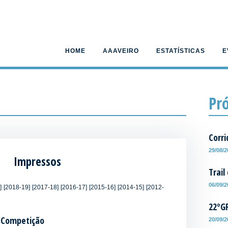
HOME
AAAVEIRO
ESTATÍSTICAS
E
Pr
Corri
29/08/
Impressos
Trail
06/09/
]
[2018-19]
[2017-18]
[2016-17]
[2015-16]
[2014-15]
[2012-
22ºG
 Competição
20/09/