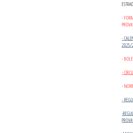
ESTRA
- FOR
PROVA
- CALE
2025/
- BOLE
- CIR
- NOR
-
REGU
-REGU
PROVA