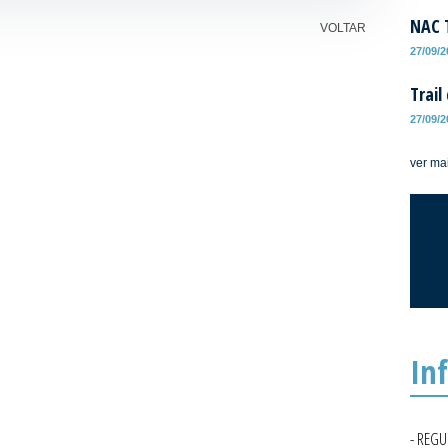
NAC T
VOLTAR
27/09/
Trail
27/09/
ver ma
In
- REG