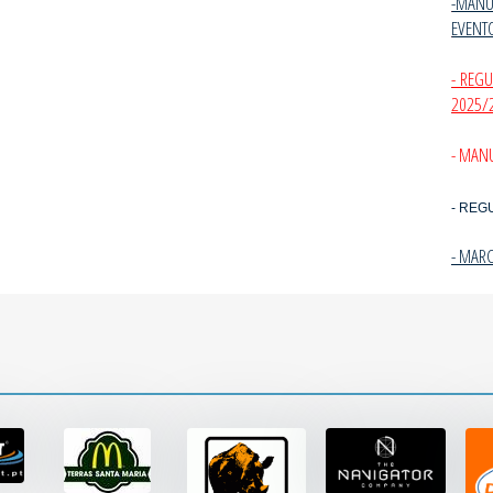
-MANU
EVENT
- REG
2025/
- MANU
- REG
- MAR