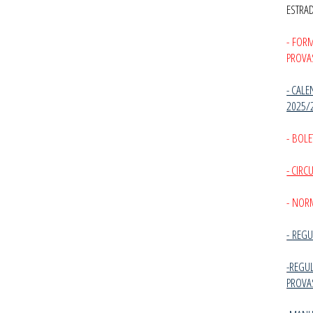
ESTRA
- FOR
PROVA
- CALE
2025/
- BOLE
- CIR
- NOR
-
REGU
-REGU
PROVA