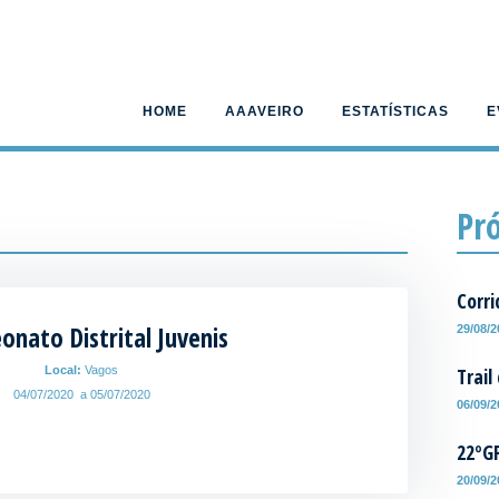
HOME
AAAVEIRO
ESTATÍSTICAS
E
Pr
Corri
nato Distrital Juvenis
29/08/
Trail
Local:
Vagos
04/07/2020 a 05/07/2020
06/09/
22ºG
20/09/