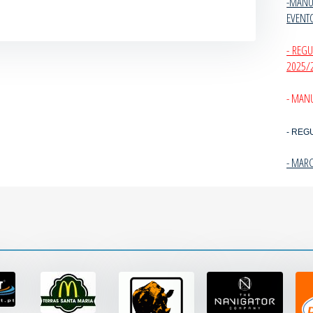
-MANU
EVENT
- REG
2025/
- MANU
- REG
- MAR